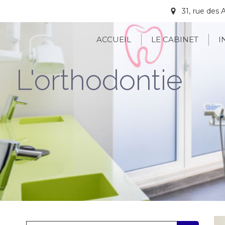
31, rue de
ACCUEIL
LE CABINET
I
L'orthodontie