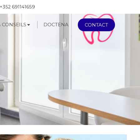
+352 691141659
& CONSEILS
DOCTENA
CONTACT