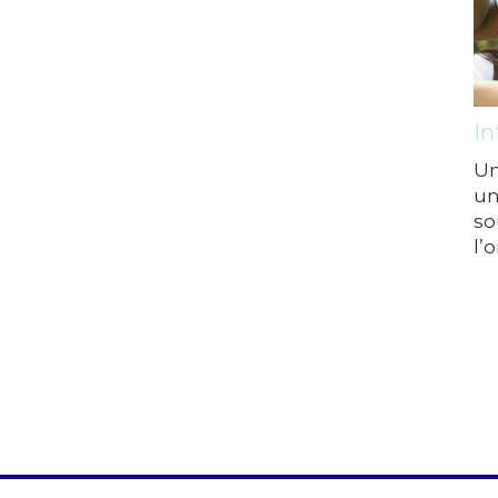
In
Un
un
so
l’