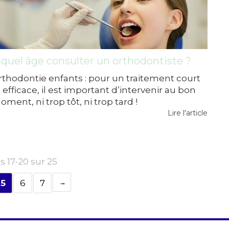
 quel âge consulter un orthodontiste ?
rthodontie enfants : pour un traitement court
 efficace, il est important d’intervenir au bon
ment, ni trop tôt, ni trop tard !
Lire l'article
s 17-20 sur 25
5
6
7