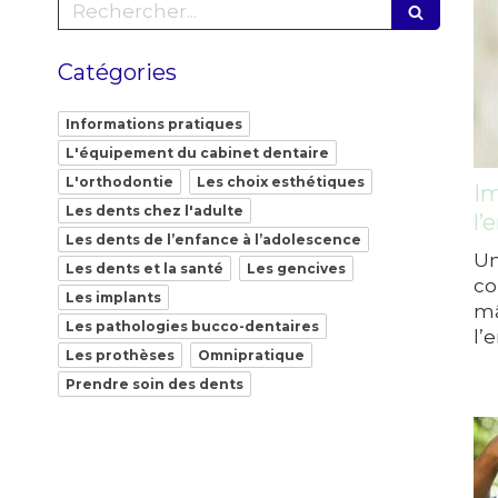
Rechercher
Catégories
Informations pratiques
L'équipement du cabinet dentaire
L'orthodontie
Les choix esthétiques
Im
Les dents chez l'adulte
l’
Les dents de l’enfance à l’adolescence
Un
Les dents et la santé
Les gencives
co
Les implants
mâ
Les pathologies bucco-dentaires
l’
Les prothèses
Omnipratique
Prendre soin des dents