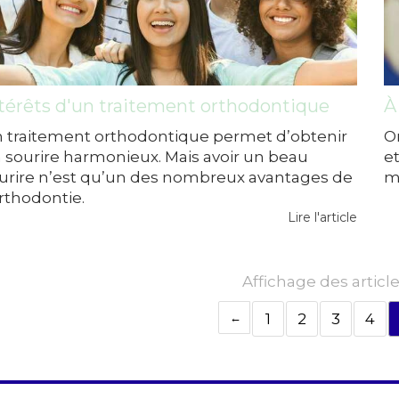
térêts d'un traitement orthodontique
À
 traitement orthodontique permet d’obtenir
O
 sourire harmonieux. Mais avoir un beau
et
urire n’est qu’un des nombreux avantages de
mo
orthodontie.
Lire l'article
Affichage des article
1
2
3
4