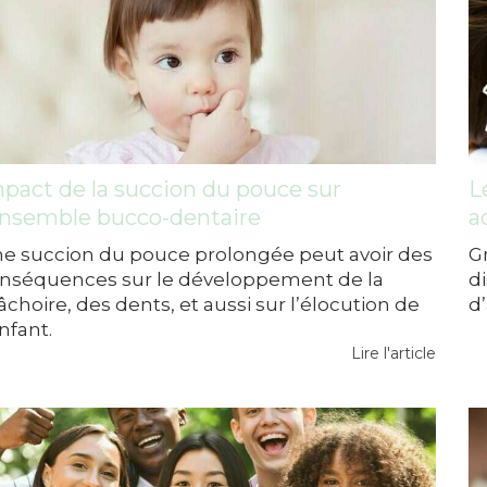
pact de la succion du pouce sur
L
ensemble bucco-dentaire
a
e succion du pouce prolongée peut avoir des
G
nséquences sur le développement de la
d
choire, des dents, et aussi sur l’élocution de
d’
enfant.
Lire l'article