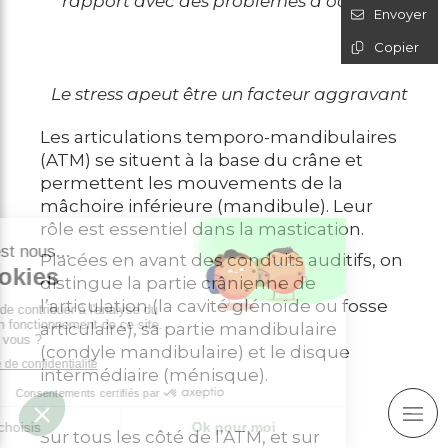
rapport avec des problèmes d’occlusion
Envoyer
Copier
Le stress apeut être un facteur aggravant
Les articulations temporo-mandibulaires
(ATM) se situent à la base du crâne et
permettent les mouvements de la
mâchoire inférieure (mandibule). Leur
rôle est essentiel dans la mastication.
Placées en avant des conduits auditifs, on
distingue la partie crânienne de
l’articulation (la cavité glénoïde ou fosse
articulaire), sa partie mandibulaire
(condyle mandibulaire) et le disque
intermédiaire (ménisque).
Sur tous les côté de l’ATM, et sur