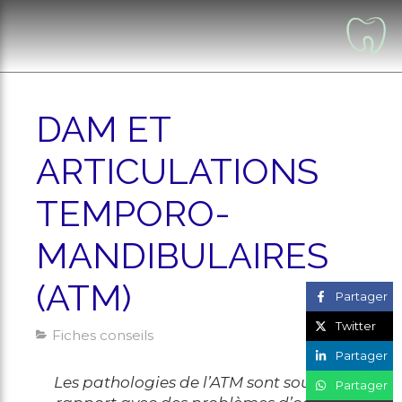
DAM ET
ARTICULATIONS
TEMPORO-
MANDIBULAIRES
(ATM)
Partager
Twitter
Fiches conseils
Partager
Les pathologies de l’ATM sont souvent en
Partager