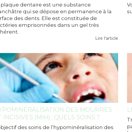
 plaque dentaire est une substance
V
anchâtre qui se dépose en permanence à la
su
rface des dents. Elle est constituée de
ctéries emprisonnées dans un gel très
hérent.
Lire l'article
YPOMINÉRALISATION DES MOLAIRES
L
 INCISIVES (MIH) : QUELS SOINS ?
T
p
objectif des soins de l’hypominéralisation des