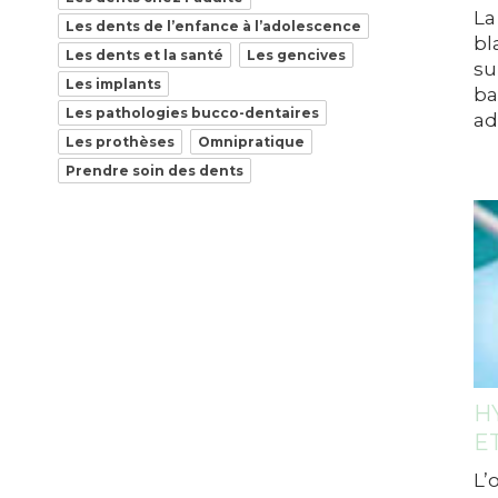
La
Les dents de l’enfance à l’adolescence
bl
Les dents et la santé
Les gencives
su
Les implants
ba
Les pathologies bucco-dentaires
ad
Les prothèses
Omnipratique
Prendre soin des dents
H
ET
L’