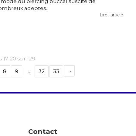
a mode du piercing buccal suscite de
ombreux adeptes.
Lire l'article
s 17-20 sur 129
8
9
…
32
33
Contact