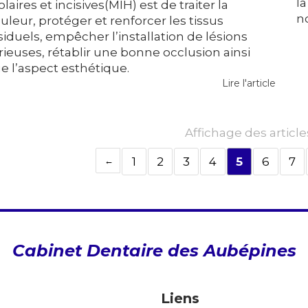
l
laires et incisives(MIH) est de traiter la
n
uleur, protéger et renforcer les tissus
siduels, empêcher l’installation de lésions
rieuses, rétablir une bonne occlusion ainsi
e l’aspect esthétique.
Lire l'article
Affichage des article
1
2
3
4
5
6
7
Cabinet Dentaire des Aubépines
Liens