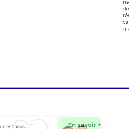
mo
do
ré
ca
qu
En savoir +