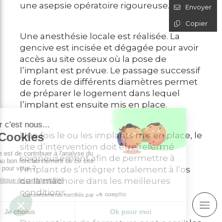
une asepsie opératoire rigoureuse.
Envoyer
Copier
Une anesthésie locale est réalisée. La
gencive est incisée et dégagée pour avoir
accès au site osseux où la pose de
l’implant est prévue. Le passage successif
de forets de différents diamètres permet
de préparer le logement dans lequel
l’implant est ensuite mis en place.
Une fois le ou les implants mis en place, le
site d’intervention doit être refermé
soigneusement afin de permettre à
l’implant de s’intégrer totalement à l’os
de la mâchoire dans les meilleures
conditions.