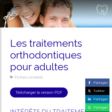
Les traitements
orthodontiques
pour adultes
Fiches conseils
Partager
Twitter
Télécharger la version PDF
Partager
Partager
INTÉRÊTS DU TRAITEMENT