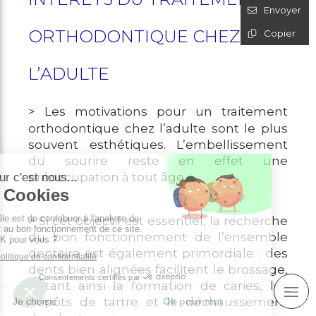
Envoyer
ORTHODONTIQUE CHEZ
Copier
L’ADULTE
> Les motivations pour un traitement
orthodontique chez l’adulte sont le plus
souvent esthétiques. L’embellissement
du sourire reste en effet une
préoccupation à tout âge.
> Si cet objectif est essentiel, la recherche
du bon fonctionnement de l’ensemble
dentaire est également primordiale : des
dents bien alignées facilitent le brossage,
évitant ainsi la formation de caries, les
dépôts de tartre et le déchaussement