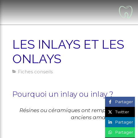
LES INLAYS ET LES
ONLAYS
Fiches conseils
Pourquoi un inlay ou inlay ?
Partager
Résines ou céramiques ont remplacé les
Twitter
anciens amalgames
Partager
Partager