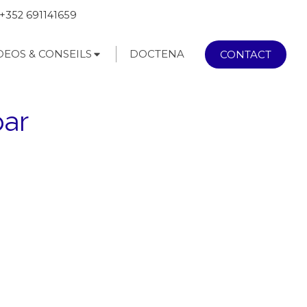
+352 691141659
DEOS & CONSEILS
DOCTENA
CONTACT
par