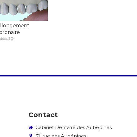
llongement
oronaire
idéos 3D
Contact
Cabinet Dentaire des Aubépines
31, rue des Aubépines