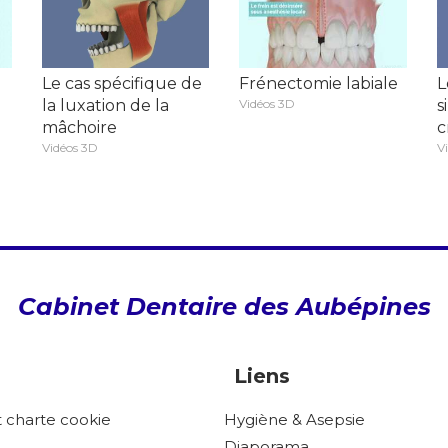
Le cas spécifique de
Frénectomie labiale
L
la luxation de la
Vidéos 3D
s
mâchoire
c
Vidéos 3D
V
Cabinet Dentaire des Aubépines
Liens
et charte cookie
Hygiène & Asepsie
Diaporama