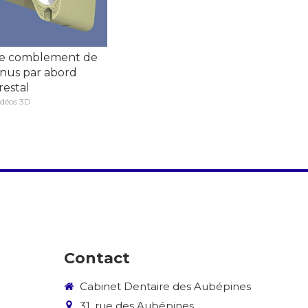
e comblement de
inus par abord
restal
idéos 3D
Contact
Cabinet Dentaire des Aubépines
31, rue des Aubépines