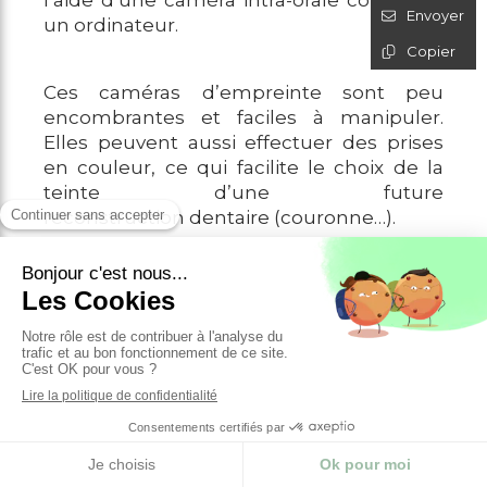
l’aide d’une caméra intra-orale couplée à
Envoyer
un ordinateur.
Copier
Ces caméras d’empreinte sont peu
encombrantes et faciles à manipuler.
Elles peuvent aussi effectuer des prises
en couleur, ce qui facilite le choix de la
teinte d’une future
reconstruction dentaire (couronne…).
À partir de cette empreinte optique, un
logiciel élabore un modèle qui permet de
réaliser les étapes de conception et
fabrication de la future prothèse (CFAO :
Conception et Fabrication Assistée par
Ordinateur).
> Le modèle qui apparaît à l’écran permet